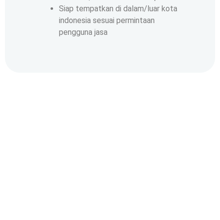
Siap tempatkan di dalam/luar kota
indonesia sesuai permintaan
pengguna jasa
Cara Mudah
Bergabung
Bersama Kami
Ikuti langkah