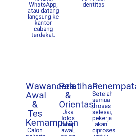
WhatsApp,
identitas
atau datang
langsung ke
kantor
cabang
terdekat.
Wawancara
Pelatihan
Penempat
Awal
&
Setelah
semua
&
Orientasi
proses
Tes
Jika
selesai,
lolos
pekerja
Kemampuan
tahap
akan
Calon
awal,
diproses