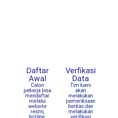
sederhana ini
untuk melamar
dan mulai
perjalanan
kariermu.
Daftar
Verfikasi
Awal
Data
Calon
Tim kami
pekerja bisa
akan
mendaftar
melakukan
melalui
pemeriksaan
website
berkas dan
resmi,
melakukan
hotline,
verifikasi