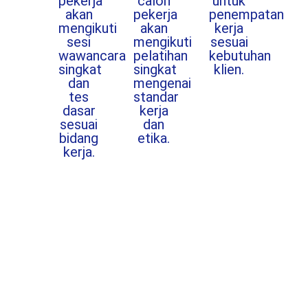
pekerja
calon
untuk
akan
pekerja
penempatan
mengikuti
akan
kerja
sesi
mengikuti
sesuai
wawancara
pelatihan
kebutuhan
singkat
singkat
klien.
dan
mengenai
tes
standar
dasar
kerja
sesuai
dan
bidang
etika.
kerja.