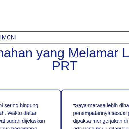
IMONI
umahan yang Melamar 
PRT
i sering bingung
“Saya merasa lebih diha
h. Waktu daftar
penempatannya sesuai 
al sudah dijelaskan
dipaksa mengerjakan di 
janya bagaimana.
ada yang perlu ditanyak