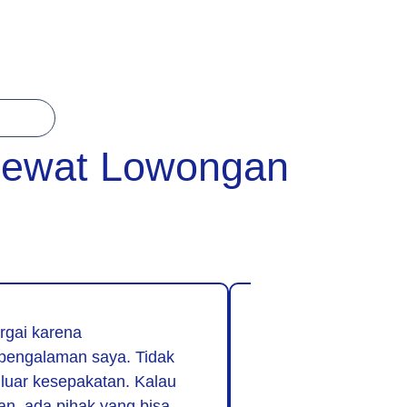
Lewat Lowongan
rgai karena
“Biasanya saya rag
pengalaman saya. Tidak
ada biaya. Di sini 
luar kesepakatan. Kalau
dipungut apa pun. 
an, ada pihak yang bisa
sudah tahu menu y