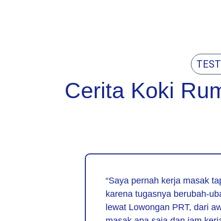
TEST
Cerita Koki R
“Saya pernah kerja masak tap
karena tugasnya berubah-uba
lewat Lowongan PRT, dari aw
masak apa saja dan jam ker