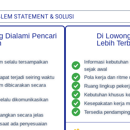
LEM STATEMENT & SOLUSI
g Dialami Pencari
Di Lowong
n
Lebih Ter
m selalu tersampaikan
Informasi kebutuhan
sejak awal
at terjadi seiring waktu
Pola kerja dan ritme
m dibicarakan secara
Ruang lingkup pekerj
Kebutuhan khusus ke
elalu dikomunikasikan
Kesepakatan kerja m
Tersedia pendamping
uangkan secara jelas
 saat ada penyesuaian