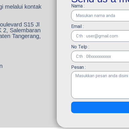
Nama :
i melalui kontak
ulevard S15 Jl
Email :
K 2, Salembaran
aten Tangerang,
No Telp :
n
Pesan :