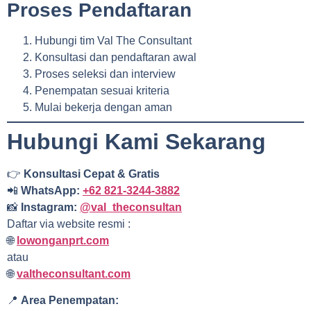
Proses Pendaftaran
Hubungi tim Val The Consultant
Konsultasi dan pendaftaran awal
Proses seleksi dan interview
Penempatan sesuai kriteria
Mulai bekerja dengan aman
Hubungi Kami Sekarang
👉
Konsultasi Cepat & Gratis
📲
WhatsApp:
+62 821-3244-3882
📸
Instagram:
@val_theconsultan
Daftar via website resmi :
🌐
lowonganprt.com
atau
🌐
valtheconsultant.com
📍
Area Penempatan: