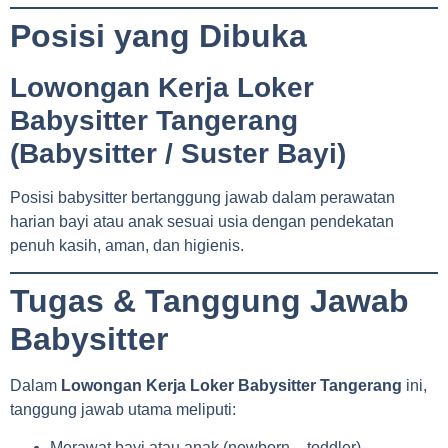
Posisi yang Dibuka
Lowongan Kerja Loker
Babysitter Tangerang
(Babysitter / Suster Bayi)
Posisi babysitter bertanggung jawab dalam perawatan
harian bayi atau anak sesuai usia dengan pendekatan
penuh kasih, aman, dan higienis.
Tugas & Tanggung Jawab
Babysitter
Dalam
Lowongan Kerja Loker Babysitter Tangerang
ini,
tanggung jawab utama meliputi:
Merawat bayi atau anak (newborn – toddler)