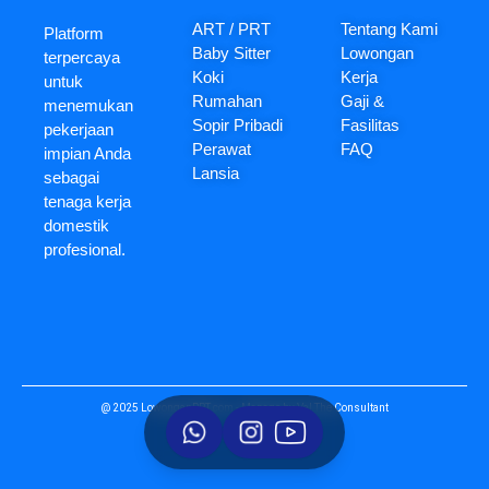
ART / PRT
Tentang Kami
Platform
Baby Sitter
Lowongan
terpercaya
Koki
Kerja
untuk
Rumahan
Gaji &
menemukan
Sopir Pribadi
Fasilitas
pekerjaan
Perawat
FAQ
impian Anda
Lansia
sebagai
tenaga kerja
domestik
profesional.
@ 2025 LowonganPRT.com - Manage by Val The Consultant