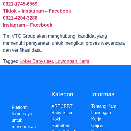
0821-1745-6569
Tiktok
–
Instagram
–
Facebook
0821-4204-3288
Instagram
–
Facebook
Tim VTC Group akan menghubungi kandidat yang
memenuhi persyaratan untuk mengikuti proses wawancara
dan verifikasi data.
Tagged
Loker Babysitter
,
Lowongan Kerja
Kategori
Informasi
ART / PRT
Tentang Kami
Platform
Baby Sitter
Lowongan
terpercaya
Koki
Kerja
untuk
Rumahan
Gaji &
menemukan