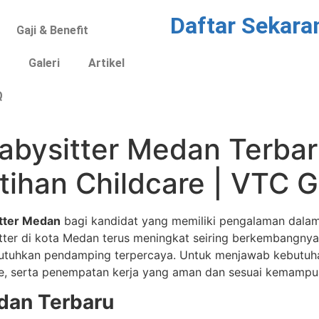
Daftar Sekara
Gaji & Benefit
a
Galeri
Artikel
Q
abysitter Medan Terbar
atihan Childcare | VTC 
itter Medan
bagi kandidat yang memiliki pengalaman dala
itter di kota Medan terus meningkat seiring berkembangny
tuhkan pendamping terpercaya. Untuk menjawab kebutuh
are, serta penempatan kerja yang aman dan sesuai kemampu
dan Terbaru