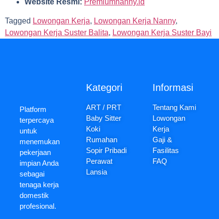
Website Resmi:
Premiumnanny.id
Tagged
Lowongan Kerja
,
Lowongan Kerja Nanny
,
Lowongan Kerja Suster Balita
,
Lowongan Kerja Suster Bayi
Kategori
Informasi
ART / PRT
Tentang Kami
Platform
Baby Sitter
Lowongan
terpercaya
Koki
Kerja
untuk
Rumahan
Gaji &
menemukan
Sopir Pribadi
Fasilitas
pekerjaan
Perawat
FAQ
impian Anda
Lansia
sebagai
tenaga kerja
domestik
profesional.