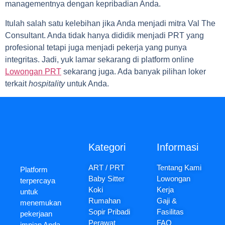
managementnya dengan kepribadian Anda.
Itulah salah satu kelebihan jika Anda menjadi mitra Val The
Consultant. Anda tidak hanya dididik menjadi PRT yang
profesional tetapi juga menjadi pekerja yang punya
integritas. Jadi, yuk lamar sekarang di platform online
Lowongan PRT
sekarang juga. Ada banyak pilihan loker
terkait
hospitality
untuk Anda.
Kategori
Informasi
ART / PRT
Tentang Kami
Platform
Baby Sitter
Lowongan
terpercaya
Koki
Kerja
untuk
Rumahan
Gaji &
menemukan
Sopir Pribadi
Fasilitas
pekerjaan
Perawat
FAQ
impian Anda