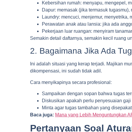
Kebersihan rumah: menyapu, mengepel, me
Dapur: memasak (jika termasuk tugasmu),
Laundry: mencuci, menjemur, menyetrika, 
Perawatan anak atau lansia: jika ada an
Pekerjaan luar ruangan: menyiram tanaman
Semakin detail daftarnya, semakin kecil ruang u
2. Bagaimana Jika Ada Tug
Ini adalah situasi yang kerap terjadi. Majikan 
dikompensasi, ini sudah tidak adil.
Cara menyikapinya secara profesional:
Sampaikan dengan sopan bahwa tugas ters
Diskusikan apakah perlu penyesuaian gaj
Minta agar tugas tambahan yang disepakati
Baca juga:
Mana yang Lebih Menguntungkan A
Pertanyaan Soal Atura