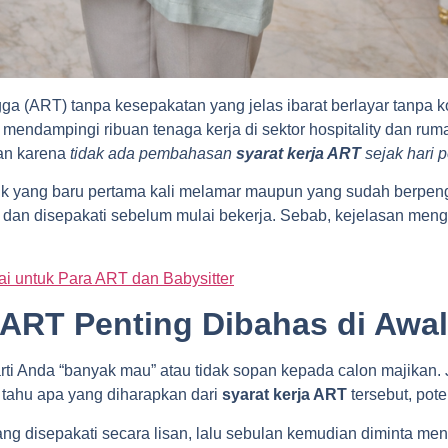
 (ART) tanpa kesepakatan yang jelas ibarat berlayar tanpa k
endampingi ribuan tenaga kerja di sektor hospitality dan ruma
kan karena
tidak ada pembahasan
syarat kerja ART
sejak hari 
k yang baru pertama kali melamar maupun yang sudah berpen
 dan disepakati sebelum mulai bekerja. Sebab, kejelasan men
ai untuk Para ART dan Babysitter
 ART Penting Dibahas di Awa
rti Anda “banyak mau” atau tidak sopan kepada calon majikan. J
 tahu apa yang diharapkan dari
syarat kerja ART
tersebut, pote
ng disepakati secara lisan, lalu sebulan kemudian diminta men