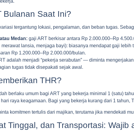
ekerja.
 Bulanan Saat Ini?
variasi tergantung lokasi, pengalaman, dan beban tugas. Seb
, atau Medan:
gaji ART berkisar antara Rp 2.000.000–Rp 4.500.0
erawat lansia, menjaga bayi): biasanya mendapat gaji lebih t
aran Rp 1.200.000–Rp 2.000.000/bulan.
T adalah menjadi “pekerja serabutan” — diminta mengerjakan se
gian tugas tidak disepakati sejak awal.
Memberikan THR?
ah berlaku umum bagi ART yang bekerja minimal 1 (satu) tah
m hari raya keagamaan. Bagi yang bekerja kurang dari 1 tahun, 
nta komitmen tertulis dari majikan, terutama jika mendekati mu
 Tinggal, dan Transportasi: Wajib 