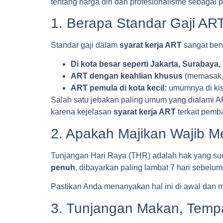
tentang harga diri dan profesionalisme sebagai p
1. Berapa Standar Gaji ART
Sta
ndar gaji
dalam
syarat kerja ART
sangat ber
Di kota besar seperti Jakarta, Surabaya
ART dengan keahlian khusus
(memasak, m
ART pemula di kota kecil:
umumnya di kis
Salah satu jebakan paling umum yang dialami AR
karena kejelasan
syarat kerja ART
terkait pemba
2. Apakah Majikan Wajib 
Tunjangan Hari Raya (THR) adalah hak yang sud
penuh
, dibayarkan paling lambat 7 hari sebelu
Pastikan Anda menanyakan hal ini di awal dan mi
3. Tunjangan Makan, Tempat