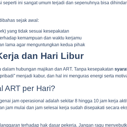
 seperti ini sangat umum terjadi dan sepenuhnya bisa dihinda
ibahas sejak awal:
ork) yang tidak sesuai kesepakatan
is terhadap kemampuan dan waktu kerjamu
han lama agar menguntungkan kedua pihak
erja dan Hari Libur
tu dalam hubungan majikan dan ART. Tanpa kesepakatan
syara
pribadi” menjadi kabur, dan hal ini menguras energi serta motiva
l ART per Hari?
nai jam operasional adalah sekitar 8 hingga 10 jam kerja aktif p
kan jam mulai dan jam selesai kerja sudah disepakati secara ek
pelanggaran terhadap hak dasar pekerja. Jangan ragu menyebutk