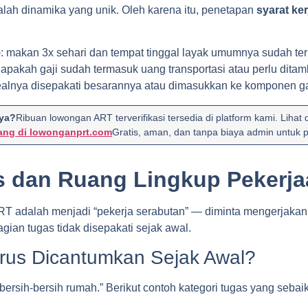
dalah dinamika yang unik. Oleh karena itu, penetapan
syarat ke
): makan 3x sehari dan tempat tinggal layak umumnya sudah te
n apakah gaji sudah termasuk uang transportasi atau perlu dit
ealnya disepakati besarannya atau dimasukkan ke komponen ga
aya?
Ribuan lowongan ART terverifikasi tersedia di platform kami. Lihat 
ang di lowonganprt.com
Gratis, aman, dan tanpa biaya admin untuk p
s dan Ruang Lingkup Pekerj
T adalah menjadi “pekerja serabutan” — diminta mengerjakan se
gian tugas tidak disepakati sejak awal.
rus Dicantumkan Sejak Awal?
“bersih-bersih rumah.” Berikut contoh kategori tugas yang sebaik