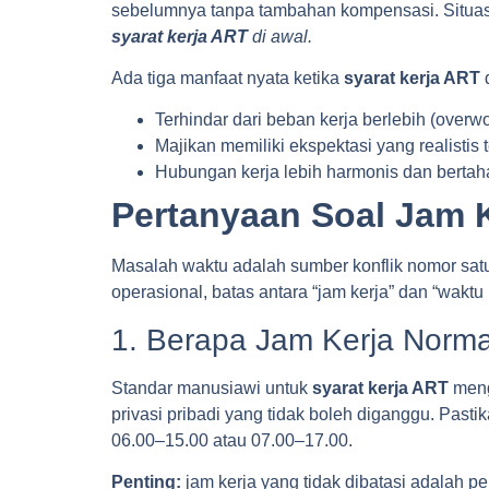
sebelumnya tanpa tambahan kompensasi. Situasi
syarat kerja ART
di awal.
Ada tiga manfaat nyata ketika
syarat kerja ART
d
Terhindar dari beban kerja berlebih (overw
Majikan memiliki ekspektasi yang realist
Hubungan kerja lebih harmonis dan berta
Pertanyaan Soal Jam K
Masalah waktu adalah sumber konflik nomor sa
operasional, batas antara “jam kerja” dan “waktu 
1. Berapa Jam Kerja Norma
Standar manusiawi untuk
syarat kerja ART
menge
privasi pribadi yang tidak boleh diganggu. Pasti
06.00–15.00 atau 07.00–17.00.
Penting:
jam kerja yang tidak dibatasi adalah 